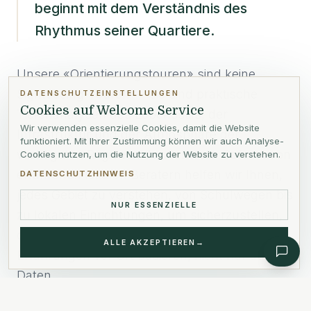
beginnt mit dem Verständnis des
Rhythmus seiner Quartiere.
Unsere «Orientierungstouren» sind keine
Sightseeing-Touren — sie sind praktische
DATENSCHUTZEINSTELLUNGEN
Cookies auf Welcome Service
Tiefenanalysen des Lebensstils, der
Wir verwenden essenzielle Cookies, damit die Website
Infrastruktur und der Atmosphäre der
funktioniert. Mit Ihrer Zustimmung können wir auch Analyse-
wichtigsten Regionen der Schweiz. Geführt von
Cookies nutzen, um die Nutzung der Website zu verstehen.
erfahrenen lokalen Beratern helfen wir Ihnen,
DATENSCHUTZHINWEIS
jedes Gebiet zu verstehen, von Schulwegen bis
NUR ESSENZIELLE
zu lokalen Einrichtungen, um sicherzustellen,
dass Ihre Relocation-Entscheidungen auf
ALLE AKZEPTIEREN
→
Erfahrungen vor Ort basieren, nicht nur auf
Daten.