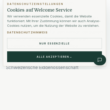
Genehmigung ist ausschliesslich
DATENSCHUTZEINSTELLUNGEN
Cookies auf Welcome Service
hochqualifizierten Spezialisten,
Wir verwenden essenzielle Cookies, damit die Website
Führungskräften oder Personen vorbehalten,
funktioniert. Mit Ihrer Zustimmung können wir auch Analyse-
die ein bedeutendes wirtschaftliches oder
Cookies nutzen, um die Nutzung der Website zu verstehen.
kulturelles Interesse für den Kanton darstellen.
DATENSCHUTZHINWEIS
Standardmässige Relocation-Agenturen
NUR ESSENZIELLE
scheitern hier. Als Ihr Private Office
konstruieren wir ein wasserdichtes Narrativ,
ALLE AKZEPTIEREN
→
das Ihren unverzichtbaren Wert für die
Schweizerische Eidgenossenschaft
demonstriert, und steuern den komplexen
dreiteiligen Genehmigungsprozess (Gemeinde,
Kanton und Bern).