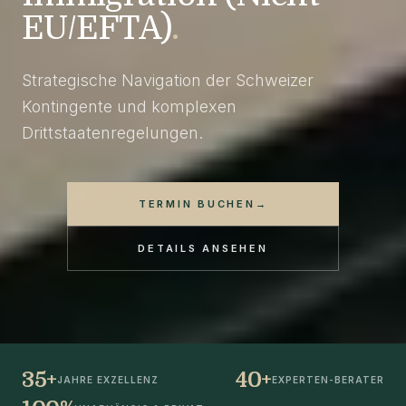
EU/EFTA)
.
Strategische Navigation der Schweizer
Kontingente und komplexen
Drittstaatenregelungen.
TERMIN BUCHEN
→
DETAILS ANSEHEN
35+
40+
JAHRE EXZELLENZ
EXPERTEN-BERATER