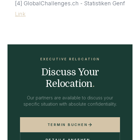
[4] GlobalChallenges.ch - Statistiken Genf
Link
EXECUTIVE RELOCATION
Discuss Your
Relocation
.
Our partners are available to discuss your
specific situation with absolute confidentiality.
TERMIN BUCHEN