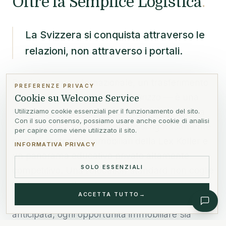
Oltre la Semplice Logistica
.
La Svizzera si conquista attraverso le
relazioni, non attraverso i portali.
Per il dirigente internazionale, un trasferimento
PREFERENZE PRIVACY
è molto più di un cambio di indirizzo — è una
Cookie su Welcome Service
trasposizione strategica. La Svizzera presenta
Utilizziamo cookie essenziali per il funzionamento del sito.
Con il suo consenso, possiamo usare anche cookie di analisi
ostacoli unici: quote di permessi rigorosamente
per capire come viene utilizzato il sito.
gestite, restrizioni immobiliari della Lex Koller e
INFORMATIVA PRIVACY
un panorama educativo privato altamente
SOLO ESSENZIALI
competitivo. Una relocation standard non coglie
le sfumature. Il nostro approccio dedicato
ACCETTA TUTTO
→
garantisce che ogni frizione normativa sia
anticipata, ogni opportunità immobiliare sia