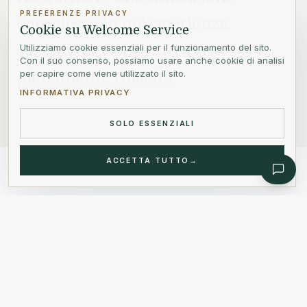
PREFERENZE PRIVACY
complessa in un'esperienza
Cookie su Welcome Service
scorrevole, senza stress e
Utilizziamo cookie essenziali per il funzionamento del sito.
Con il suo consenso, possiamo usare anche cookie di analisi
pienamente riuscita.
per capire come viene utilizzato il sito.
INFORMATIVA PRIVACY
SOLO ESSENZIALI
ACCETTA TUTTO
→
WELCOME STANDARD
I Nostri Valori
.