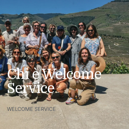
DAL 1990
Chi è Welcome
Service
.
WELCOME SERVICE