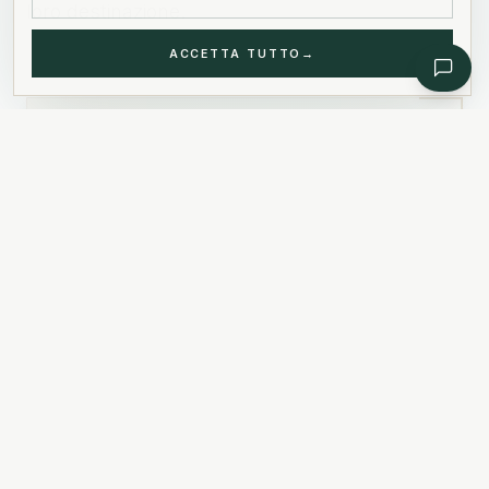
loro destinazione.
ACCETTA TUTTO
→
COSA OFFRIAMO
Rete di Partner Globale (EURA)
Gestione Assegnatari Corporate
Coordinamento End-to-End
PRENOTA UN INCONTRO
→