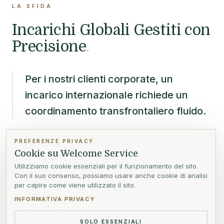
LA SFIDA
Incarichi Globali Gestiti con
Precisione
.
Per i nostri clienti corporate, un
incarico internazionale richiede un
coordinamento transfrontaliero fluido.
Tramite la nostra rete consolidata di partner
PREFERENZE PRIVACY
Cookie su Welcome Service
sviluppata attraverso il network EURA,
Utilizziamo cookie essenziali per il funzionamento del sito.
coordiniamo relocation internazionali in tutto il
Con il suo consenso, possiamo usare anche cookie di analisi
mondo. Garantiamo che i vostri assegnatari
per capire come viene utilizzato il sito.
ricevano lo stesso alto standard di cura e
INFORMATIVA PRIVACY
gestione strategica, indipendentemente dalla
SOLO ESSENZIALI